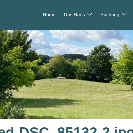
Home
Das Haus
Buchung
ed-DSC_85132-2.jp