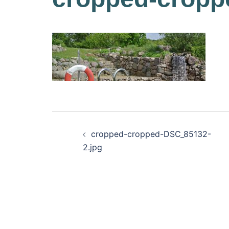
Beitragsnavigati
cropped-cropped-DSC_85132-
2.jpg