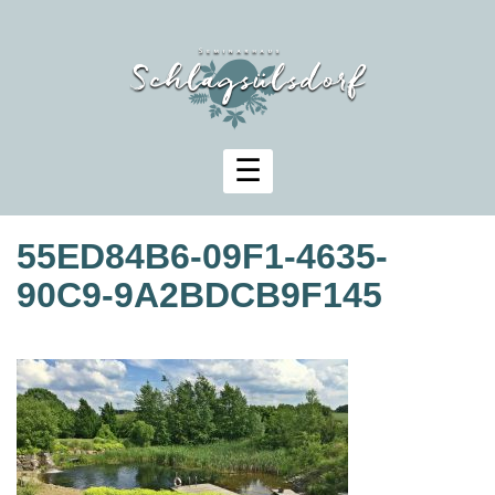
Zum
Inhalt
springen
55ED84B6-09F1-4635-
90C9-9A2BDCB9F145