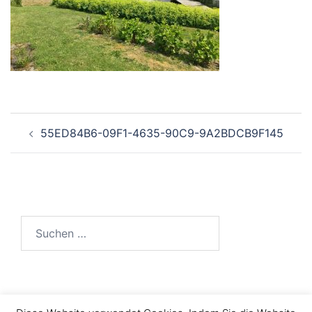
Beitragsnavigation
55ED84B6-09F1-4635-90C9-9A2BDCB9F145
Suchen
nach: